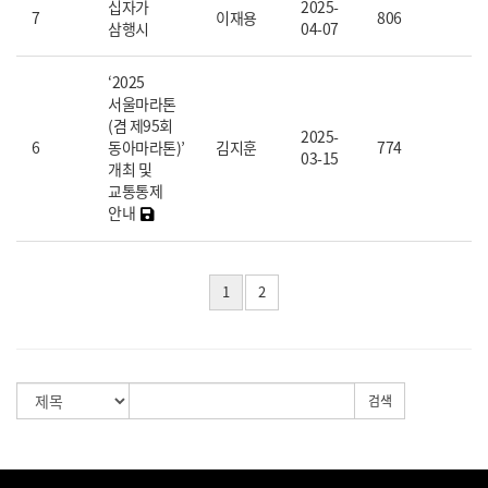
십자가
2025-
7
이재용
806
삼행시
04-07
‘2025
서울마라톤
(겸 제95회
2025-
6
동아마라톤)’
김지훈
774
03-15
개최 및
교통통제
안내
1
2
검색