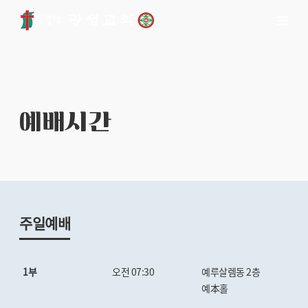
예배시간
주일예배
1부
오전 07:30
예루살렘동 2층
예本홀