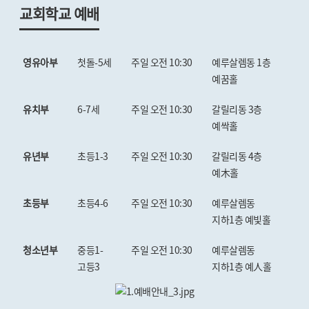
교회학교 예배
영유아부
첫돌-5세
주일 오전 10:30
예루살렘동 1층
예꿈홀
유치부
6-7세
주일 오전 10:30
갈릴리동 3층
예싹홀
유년부
초등1-3
주일 오전 10:30
갈릴리동 4층
예木홀
초등부
초등4-6
주일 오전 10:30
예루살렘동
지하1층 예빛홀
청소년부
중등1-
주일 오전 10:30
예루살렘동
고등3
지하1층 예人홀