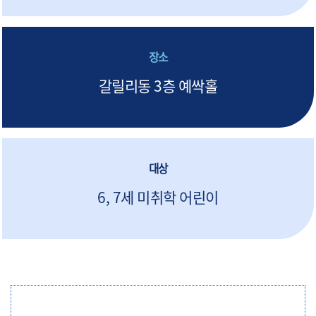
장소
갈릴리동 3층 예싹홀
대상
6, 7세 미취학 어린이