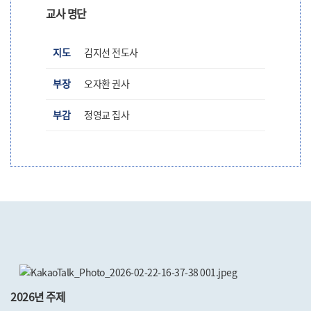
교사 명단
지도
김지선 전도사
부장
오자환 권사
부감
정영교 집사
2026년 주제