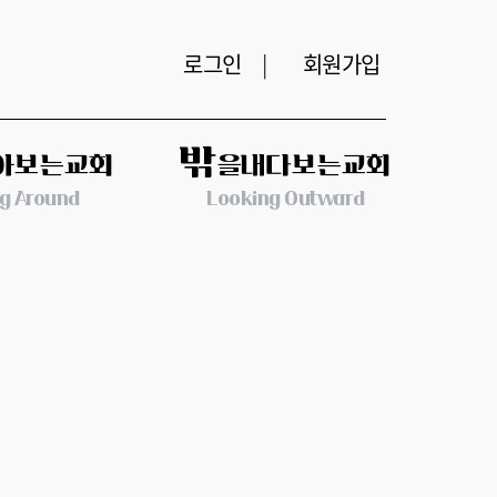
로그인
|
회원가입
밖
아보는교회
을내다보는교회
g Around
Looking Outward