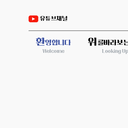
유튜브채널
환
위
영합니다
를바라보
Welcome
Looking U