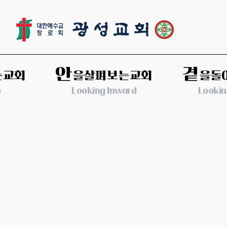
안
곁
는교회
을살펴보는교회
을돌
p
Looking Inward
Lookin