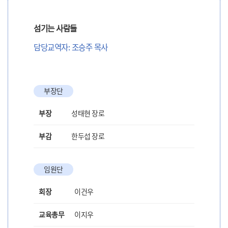
섬기는 사람들
담당교역자: 조승주 목사
부장단
부장
성태현 장로
부감
한두섭 장로
임원단
회장
이건우
교육총무
이지우