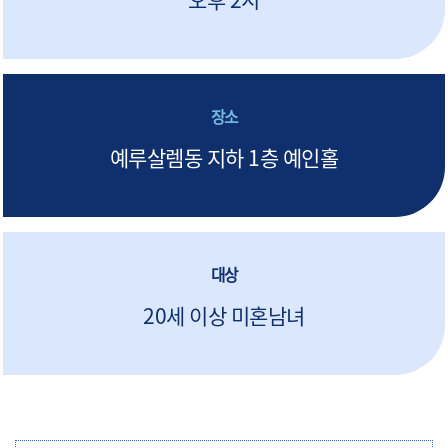
오후 2시
장소
예루살렘동 지하 1층 예인홀
대상
20세 이상 미혼남녀