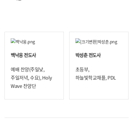
백낙웅 전도사
박성춘 전도사
예배 찬양(주일낮,
초등부,
주일저녁, 수요), Holy
하늘빛학교채플, PDL
Wave 찬양단